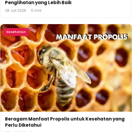
Penglihatan yang Lebih Baik
28 Juli 2026
·
5 mnt
Kesehatan
Beragam Manfaat Propolis untuk Kesehatan yang
Perlu Diketahui