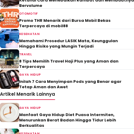
Ketahui Cara Menebalkan Rambut dan Membuatnya
Bervolume
OTOMOTIF
Promo THR Menarik dari Bursa Mobil Bekas
Terpercaya di mobil88
KESEHATAN
Memahami Prosedur LASIK Mata, Keunggulan
Hingga Risiko yang Mungin Terjadi
TRAVEL
8 Tips Memilih Travel Haji Plus yang Aman dan
Terpercaya
GAYA HIDUP
Inilah 7 Cara Menyimpan Pods yang Benar agar
Tetap Aman dan Awet
Artikel Menarik Lainnya
GAYA HIDUP
Manfaat Gaya Hidup Diet Puasa Intermiten,
Menurunkan Berat Badan Hingga Tidur Lebih
Berkualitas
KESEHATAN