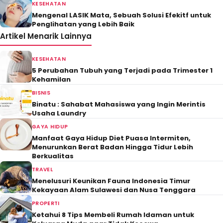
KESEHATAN
Mengenal LASIK Mata, Sebuah Solusi Efekitf untuk
Penglihatan yang Lebih Baik
Artikel Menarik Lainnya
KESEHATAN
5 Perubahan Tubuh yang Terjadi pada Trimester 1
Kehamilan
BISNIS
Binatu : Sahabat Mahasiswa yang Ingin Merintis
Usaha Laundry
GAYA HIDUP
Manfaat Gaya Hidup Diet Puasa Intermiten,
Menurunkan Berat Badan Hingga Tidur Lebih
Berkualitas
TRAVEL
Menelusuri Keunikan Fauna Indonesia Timur
Kekayaan Alam Sulawesi dan Nusa Tenggara
PROPERTI
Ketahui 8 Tips Membeli Rumah Idaman untuk