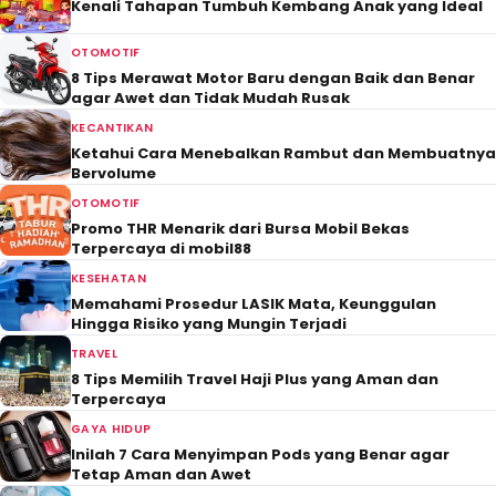
Kenali Tahapan Tumbuh Kembang Anak yang Ideal
OTOMOTIF
8 Tips Merawat Motor Baru dengan Baik dan Benar
agar Awet dan Tidak Mudah Rusak
KECANTIKAN
Ketahui Cara Menebalkan Rambut dan Membuatnya
Bervolume
OTOMOTIF
Promo THR Menarik dari Bursa Mobil Bekas
Terpercaya di mobil88
KESEHATAN
Memahami Prosedur LASIK Mata, Keunggulan
Hingga Risiko yang Mungin Terjadi
TRAVEL
8 Tips Memilih Travel Haji Plus yang Aman dan
Terpercaya
GAYA HIDUP
Inilah 7 Cara Menyimpan Pods yang Benar agar
Tetap Aman dan Awet