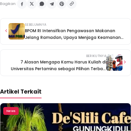
Bagikan:
SEBELUMNYA
BPOM RI Intensifkan Pengawasan Makanan
Jelang Ramadan, Upaya Menjaga Keamanan
Konsumsi Masyarakat
BERIKUTNYA
7 Alasan Mengapa Kamu Harus Kuliah di
Universitas Pertamina sebagai Pilihan Terbaik
untuk Masa Depan Lebih Cerah
Artikel Terkait
News