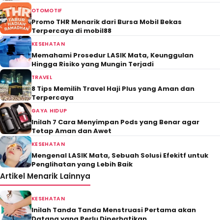
OTOMOTIF
Promo THR Menarik dari Bursa Mobil Bekas
Terpercaya di mobil88
KESEHATAN
Memahami Prosedur LASIK Mata, Keunggulan
Hingga Risiko yang Mungin Terjadi
TRAVEL
8 Tips Memilih Travel Haji Plus yang Aman dan
Terpercaya
GAYA HIDUP
Inilah 7 Cara Menyimpan Pods yang Benar agar
Tetap Aman dan Awet
KESEHATAN
Mengenal LASIK Mata, Sebuah Solusi Efekitf untuk
Penglihatan yang Lebih Baik
Artikel Menarik Lainnya
KESEHATAN
Inilah Tanda Tanda Menstruasi Pertama akan
Datang yang Perlu Diperhatikan