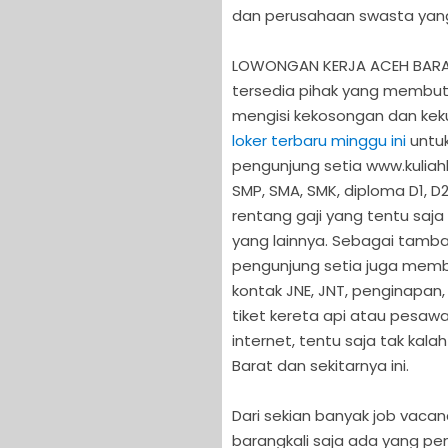
dan perusahaan swasta yang 
LOWONGAN KERJA ACEH BARAT 
tersedia pihak yang membut
mengisi kekosongan dan kek
loker terbaru minggu ini
untuk
pengunjung setia www.kuliah
SMP, SMA, SMK, diploma D1, D2
rentang gaji yang tentu saj
yang lainnya. Sebagai tamba
pengunjung setia juga memb
kontak JNE, JNT, penginapan, 
tiket kereta api atau pesawa
internet, tentu saja tak ka
Barat dan sekitarnya ini.
Dari sekian banyak job vaca
barangkali saja ada yang pen