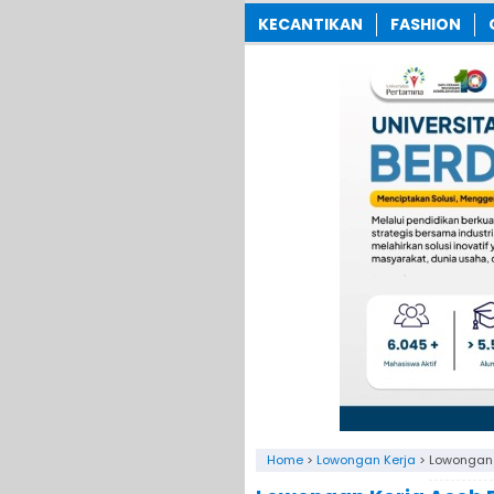
KECANTIKAN
FASHION
Home
>
Lowongan Kerja
>
Lowongan 