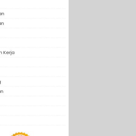
an
an
 Kerja
f
g
an