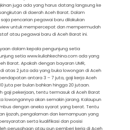
inan juga ada yang harus datang langsung ke
sangkutan di daerah Aceh Barat. Dalam
saja pencarian pegawai baru dilakukan
nterview untuk mempercepat dan mempermudah
taf atau pegawai baru di Aceh Barat ini.
nyaan dalam kepala pengunjung setia
unjung setia www.kuliahkechina.com ada yang
 Aceh Barat. Apakah dengan bayaran UMR,
 di atas 2 juta ada yang buka lowongan di Aceh
pendapatan antara 3 – 7 juta, gaji kerja Aceh
10 juta per bulan bahkan hingga 20 jutaan.
 gaji pekerjaan, tentu termasuk di Aceh Barat
ka lowongannya akan semakin jarang. Kalaupun
tembus dengan aneka syarat yang berat. Tentu
engan ijazah, pengalaman dan kemampuan yang
 persyaratan serta kualifikasi dan posisi
leh perusahaan atau pun pemberi kerja di Aceh