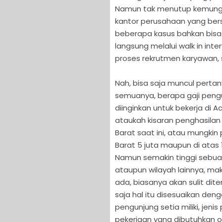
Namun tak menutup kemungk
kantor perusahaan yang ber
beberapa kasus bahkan bisa 
langsung melalui walk in i
proses rekrutmen karyawan, s
Nah, bisa saja muncul perta
semuanya, berapa gaji peng
diinginkan untuk bekerja di
ataukah kisaran penghasilan
Barat saat ini, atau mungkin 
Barat 5 juta maupun di atas 
Namun semakin tinggi sebuah
ataupun wilayah lainnya, ma
ada, biasanya akan sulit di
saja hal itu disesuaikan d
pengunjung setia miliki, jenis
pekerjaan yang dibutuhkan o