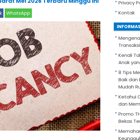
arat Mei 2026 Terbaru Minggu Ini
Privacy P
Kontak
k
WhatsApp
INFORMAS
Mengenal 
Transaks
Kenali 
Anak yan
8 Tips M
Baik dan
Mudah R
Ketahui 
dan Mem
Promo THR
Bekas Te
Memahami
Keunggul