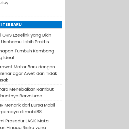
olicy
I TERBARU
QRIS Ezeelink yang Bikin
i Usahamu Lebih Praktis
Tahapan Tumbuh Kembang
g Ideal
erawat Motor Baru dengan
 Benar agar Awet dan Tidak
usak
Cara Menebalkan Rambut
buatnya Bervolume
 Menarik dari Bursa Mobil
rpercaya di mobil88
 Prosedur LASIK Mata,
an Hingga Risiko yang