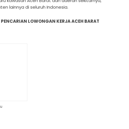
aru kawasan Aceh Barat dan daerah sekitarnya,
en lainnya di seluruh Indonesia.
R PENCARIAN LOWONGAN KERJA ACEH BARAT
ru