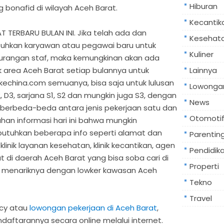
Hiburan
bonafid di wilayah Aceh Barat.
Kecantik
TERBARU BULAN INI. Jika telah ada dan
Kesehat
uhkan karyawan atau pegawai baru untuk
Kuliner
urangan staf, maka kemungkinan akan ada
 area Aceh Barat setiap bulannya untuk
Lainnya
kechina.com semuanya, bisa saja untuk lulusan
Lowongan
, D3, sarjana S1, S2 dan mungkin juga S3, dengan
News
a berbeda-beda antara jenis pekerjaan satu dan
Otomoti
han informasi hari ini bahwa mungkin
utuhkan beberapa info seperti alamat dan
Parentin
klinik layanan kesehatan, klinik kecantikan, agen
Pendidik
t di daerah Aceh Barat yang bisa soba cari di
Properti
lah menariknya dengan lowker kawasan Aceh
Tekno
Travel
ncy atau
lowongan pekerjaan di Aceh Barat
,
daftarannya secara online melalui internet.