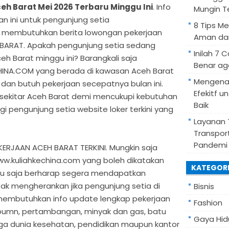
h Barat Mei 2026 Terbaru Minggu Ini
. Info
Mungin Te
lan ini untuk pengunjung setia
8 Tips Me
g membutuhkan berita lowongan pekerjaan
Aman da
 BARAT. Apakah pengunjung setia sedang
Inilah 7
eh Barat minggu ini? Barangkali saja
Benar ag
HINA.COM yang berada di kawasan Aceh Barat
Mengenal
an butuh pekerjaan secepatnya bulan ini.
Efekitf u
i sekitar Aceh Barat demi mencukupi kebutuhan
Baik
gi pengunjung setia website loker terkini yang
Layanan 
Transpor
Pandemi
RJAAN ACEH BARAT TERKINI. Mungkin saja
w.kuliahkechina.com yang boleh dikatakan
KATEGOR
u saja berharap segera mendapatkan
tak mengherankan jika pengunjung setia di
Bisnis
 membutuhkan info update lengkap pekerjaan
Fashion
i bumn, pertambangan, minyak dan gas, batu
Gaya Hid
gga dunia kesehatan, pendidikan maupun kantor