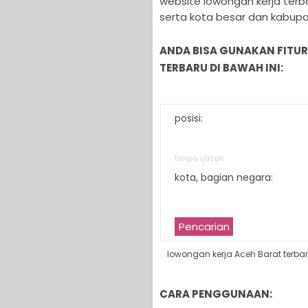
website lowongan kerja terb
serta kota besar dan kabupat
ANDA BISA GUNAKAN FITU
TERBARU DI BAWAH INI:
posisi:
tanpa ijazah
kota, bagian negara:
Pencarian
lowongan kerja Aceh Barat terba
CARA PENGGUNAAN: