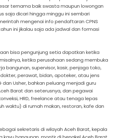
 besar ternama baik swasta maupun lowongan
rus saja dicari hingga minggu ini sembari
merintah mengenai info pendaftaran CPNS
un ini jikalau saja ada jadwal dan formasi
aan bisa pengunjung setia dapatkan ketika
t misalnya, ketika perusahaan sedang membuka
 bangunan, supervisor, kasir, penjaga toko,
 dokter, perawat, bidan, apoteker, atau jens
PG dan Usher, bahkan peluang menjadi guru
Aceh Barat dan seterusnya, dan pegawai
 konveksi, HRD, freelance atau tenaga lepas
uh waktu) di rumah makan, restoran, kafe dan
ebagai sekretaris di wilayah Aceh Barat, kepala
g kayu bangunan, montir di bengkel Aceh Barat,