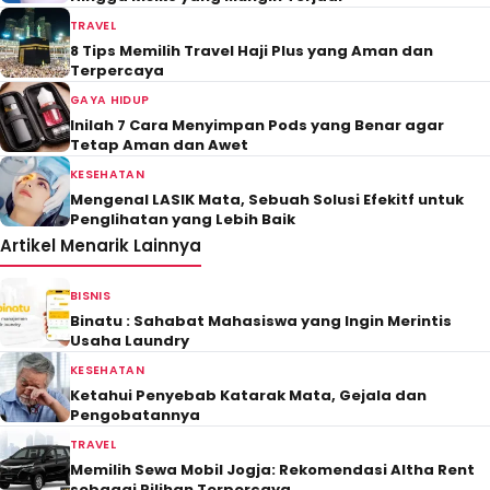
TRAVEL
8 Tips Memilih Travel Haji Plus yang Aman dan
Terpercaya
GAYA HIDUP
Inilah 7 Cara Menyimpan Pods yang Benar agar
Tetap Aman dan Awet
KESEHATAN
Mengenal LASIK Mata, Sebuah Solusi Efekitf untuk
Penglihatan yang Lebih Baik
Artikel Menarik Lainnya
BISNIS
Binatu : Sahabat Mahasiswa yang Ingin Merintis
Usaha Laundry
KESEHATAN
Ketahui Penyebab Katarak Mata, Gejala dan
Pengobatannya
TRAVEL
Memilih Sewa Mobil Jogja: Rekomendasi Altha Rent
sebagai Pilihan Terpercaya