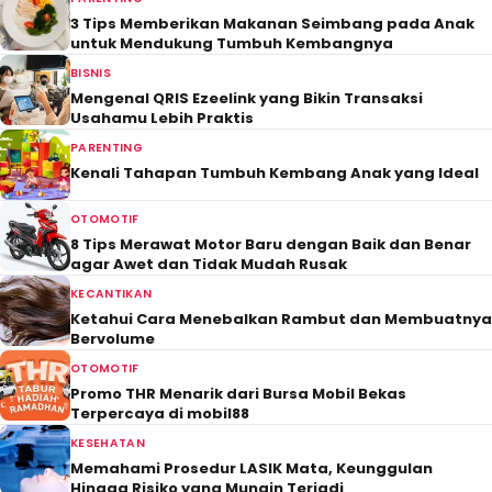
3 Tips Memberikan Makanan Seimbang pada Anak
untuk Mendukung Tumbuh Kembangnya
BISNIS
Mengenal QRIS Ezeelink yang Bikin Transaksi
Usahamu Lebih Praktis
PARENTING
Kenali Tahapan Tumbuh Kembang Anak yang Ideal
OTOMOTIF
8 Tips Merawat Motor Baru dengan Baik dan Benar
agar Awet dan Tidak Mudah Rusak
KECANTIKAN
Ketahui Cara Menebalkan Rambut dan Membuatnya
Bervolume
OTOMOTIF
Promo THR Menarik dari Bursa Mobil Bekas
Terpercaya di mobil88
KESEHATAN
Memahami Prosedur LASIK Mata, Keunggulan
Hingga Risiko yang Mungin Terjadi