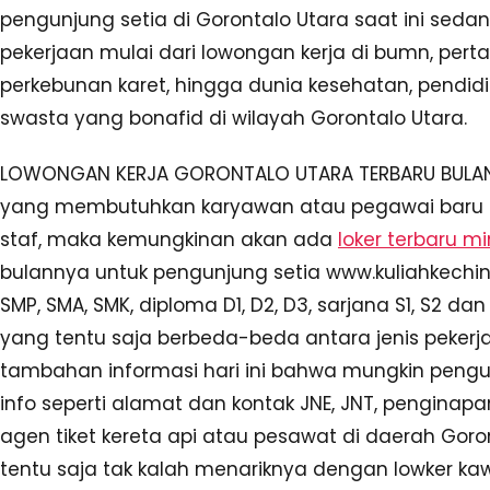
pengunjung setia di Gorontalo Utara saat ini se
pekerjaan mulai dari lowongan kerja di bumn, per
perkebunan karet, hingga dunia kesehatan, pendi
swasta yang bonafid di wilayah Gorontalo Utara.
LOWONGAN KERJA GORONTALO UTARA TERBARU BULAN IN
yang membutuhkan karyawan atau pegawai baru u
staf, maka kemungkinan akan ada
loker terbaru mi
bulannya untuk pengunjung setia www.kuliahkechin
SMP, SMA, SMK, diploma D1, D2, D3, sarjana S1, S2 d
yang tentu saja berbeda-beda antara jenis pekerj
tambahan informasi hari ini bahwa mungkin peng
info seperti alamat dan kontak JNE, JNT, penginapan,
agen tiket kereta api atau pesawat di daerah Goron
tentu saja tak kalah menariknya dengan lowker kaw