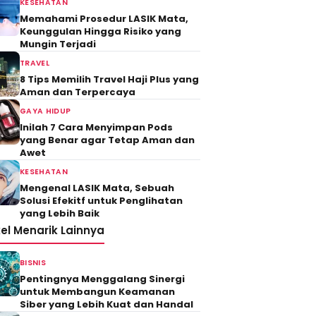
KESEHATAN
Memahami Prosedur LASIK Mata,
Keunggulan Hingga Risiko yang
Mungin Terjadi
TRAVEL
8 Tips Memilih Travel Haji Plus yang
Aman dan Terpercaya
GAYA HIDUP
Inilah 7 Cara Menyimpan Pods
yang Benar agar Tetap Aman dan
Awet
KESEHATAN
Mengenal LASIK Mata, Sebuah
Solusi Efekitf untuk Penglihatan
yang Lebih Baik
kel Menarik Lainnya
BISNIS
Pentingnya Menggalang Sinergi
untuk Membangun Keamanan
Siber yang Lebih Kuat dan Handal