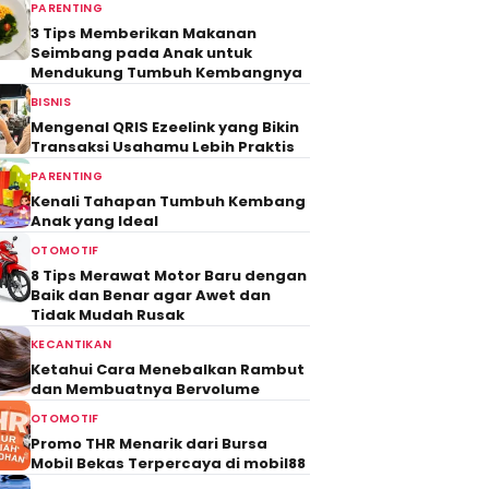
PARENTING
3 Tips Memberikan Makanan
Seimbang pada Anak untuk
Mendukung Tumbuh Kembangnya
BISNIS
Mengenal QRIS Ezeelink yang Bikin
Transaksi Usahamu Lebih Praktis
PARENTING
Kenali Tahapan Tumbuh Kembang
Anak yang Ideal
OTOMOTIF
8 Tips Merawat Motor Baru dengan
Baik dan Benar agar Awet dan
Tidak Mudah Rusak
KECANTIKAN
Ketahui Cara Menebalkan Rambut
dan Membuatnya Bervolume
OTOMOTIF
Promo THR Menarik dari Bursa
Mobil Bekas Terpercaya di mobil88