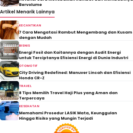
Bervolume
Artikel Menarik Lainnya
KECANTIKAN
7 Cara Mengatasi Rambut Mengembang dan Kusam
dengan Mudah
BISNIS
Energi Fosil dan Kaitannya dengan Audit Energi
untuk Terciptanya Efisiensi Energi di Dunia Industri
OTOMOTIF
City Driving Redefined: Manuver Lincah dan Efisiensi
Honda CR-Z
TRAVEL
8 Tips Memilih Travel Haji Plus yang Aman dan
Terpercaya
KESEHATAN
Memahami Prosedur LASIK Mata, Keunggulan
Hingga Risiko yang Mungin Terjadi