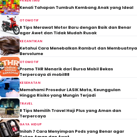
PARENTING
Kenali Tahapan Tumbuh Kembang Anak yang Ideal
OTOMOTIF
8 Tips Merawat Motor Baru dengan Baik dan Benar
agar Awet dan Tidak Mudah Rusak
KECANTIKAN
Ketahui Cara Menebalkan Rambut dan Membuatnya
Bervolume
OTOMOTIF
Promo THR Menarik dari Bursa Mobil Bekas
Terpercaya di mobil88
KESEHATAN
Memahami Prosedur LASIK Mata, Keunggulan
Hingga Risiko yang Mungin Terjadi
TRAVEL
8 Tips Memilih Travel Haji Plus yang Aman dan
Terpercaya
GAYA HIDUP
Inilah 7 Cara Menyimpan Pods yang Benar agar
Tetap Aman dan Awet