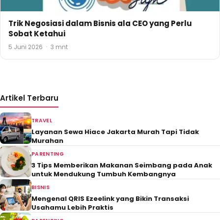
Trik Negosiasi dalam Bisnis ala CEO yang Perlu
Sobat Ketahui
5 Juni 2026
·
3 mnt
Artikel Terbaru
TRAVEL
Layanan Sewa Hiace Jakarta Murah Tapi Tidak
Murahan
PARENTING
3 Tips Memberikan Makanan Seimbang pada Anak
untuk Mendukung Tumbuh Kembangnya
BISNIS
Mengenal QRIS Ezeelink yang Bikin Transaksi
Usahamu Lebih Praktis