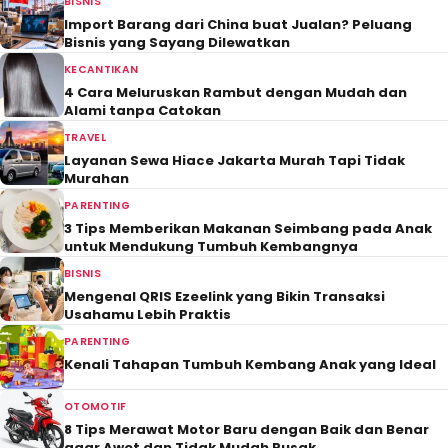
BISNIS
Import Barang dari China buat Jualan? Peluang
Bisnis yang Sayang Dilewatkan
KECANTIKAN
4 Cara Meluruskan Rambut dengan Mudah dan
Alami tanpa Catokan
TRAVEL
Layanan Sewa Hiace Jakarta Murah Tapi Tidak
Murahan
PARENTING
3 Tips Memberikan Makanan Seimbang pada Anak
untuk Mendukung Tumbuh Kembangnya
BISNIS
Mengenal QRIS Ezeelink yang Bikin Transaksi
Usahamu Lebih Praktis
PARENTING
Kenali Tahapan Tumbuh Kembang Anak yang Ideal
OTOMOTIF
8 Tips Merawat Motor Baru dengan Baik dan Benar
agar Awet dan Tidak Mudah Rusak