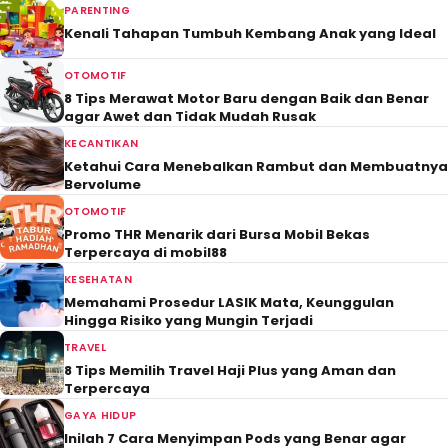
PARENTING
Kenali Tahapan Tumbuh Kembang Anak yang Ideal
OTOMOTIF
8 Tips Merawat Motor Baru dengan Baik dan Benar
agar Awet dan Tidak Mudah Rusak
KECANTIKAN
Ketahui Cara Menebalkan Rambut dan Membuatnya
Bervolume
OTOMOTIF
Promo THR Menarik dari Bursa Mobil Bekas
Terpercaya di mobil88
KESEHATAN
Memahami Prosedur LASIK Mata, Keunggulan
Hingga Risiko yang Mungin Terjadi
TRAVEL
8 Tips Memilih Travel Haji Plus yang Aman dan
Terpercaya
GAYA HIDUP
Inilah 7 Cara Menyimpan Pods yang Benar agar