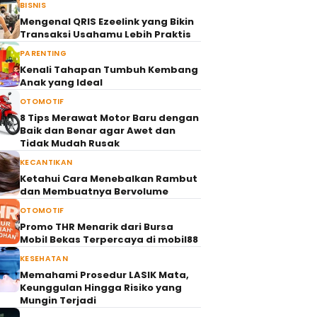
BISNIS
Mengenal QRIS Ezeelink yang Bikin
Transaksi Usahamu Lebih Praktis
PARENTING
Kenali Tahapan Tumbuh Kembang
Anak yang Ideal
OTOMOTIF
8 Tips Merawat Motor Baru dengan
Baik dan Benar agar Awet dan
Tidak Mudah Rusak
KECANTIKAN
Ketahui Cara Menebalkan Rambut
dan Membuatnya Bervolume
OTOMOTIF
Promo THR Menarik dari Bursa
Mobil Bekas Terpercaya di mobil88
KESEHATAN
Memahami Prosedur LASIK Mata,
Keunggulan Hingga Risiko yang
Mungin Terjadi