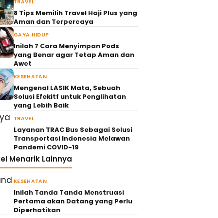
TRAVEL
8 Tips Memilih Travel Haji Plus yang
Aman dan Terpercaya
GAYA HIDUP
Inilah 7 Cara Menyimpan Pods
yang Benar agar Tetap Aman dan
Awet
KESEHATAN
Mengenal LASIK Mata, Sebuah
Solusi Efekitf untuk Penglihatan
yang Lebih Baik
TRAVEL
Layanan TRAC Bus Sebagai Solusi
Transportasi Indonesia Melawan
Pandemi COVID-19
kel Menarik Lainnya
KESEHATAN
Inilah Tanda Tanda Menstruasi
Pertama akan Datang yang Perlu
Diperhatikan