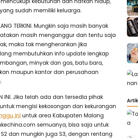
i mencukupi kebutuhan dan nafkah hidup,
i yang sudah memiliki keluarga.
NG TERKINI. Mungkin saja masih banyak
katakan masih menganggur dan tentu saja
ak, maka tak mengherankan jika
sedang membutuhkan info update lengkap
tambangan, minyak dan gas, batu bara,
dikan maupun kantor dan perusahaan
.
I. Jika telah ada dan tersedia pihak
Arti
ntuk mengisi kekosongan dan kekurangan
nggu ini
untuk area Kabupaten Malang
hkechina.com semuanya, bisa saja untuk
S1, S2 dan mungkin juga S3, dengan rentang