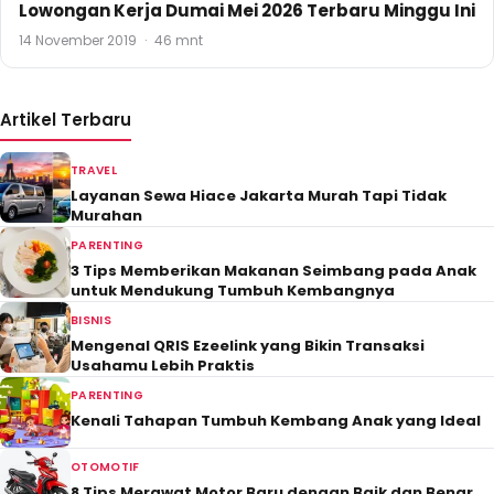
Lowongan Kerja Dumai Mei 2026 Terbaru Minggu Ini
14 November 2019
·
46 mnt
Artikel Terbaru
TRAVEL
Layanan Sewa Hiace Jakarta Murah Tapi Tidak
Murahan
PARENTING
3 Tips Memberikan Makanan Seimbang pada Anak
untuk Mendukung Tumbuh Kembangnya
BISNIS
Mengenal QRIS Ezeelink yang Bikin Transaksi
Usahamu Lebih Praktis
PARENTING
Kenali Tahapan Tumbuh Kembang Anak yang Ideal
OTOMOTIF
8 Tips Merawat Motor Baru dengan Baik dan Benar