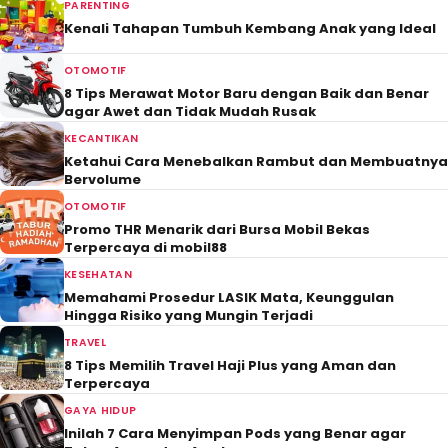
PARENTING
Kenali Tahapan Tumbuh Kembang Anak yang Ideal
OTOMOTIF
8 Tips Merawat Motor Baru dengan Baik dan Benar
agar Awet dan Tidak Mudah Rusak
KECANTIKAN
Ketahui Cara Menebalkan Rambut dan Membuatnya
Bervolume
OTOMOTIF
Promo THR Menarik dari Bursa Mobil Bekas
Terpercaya di mobil88
KESEHATAN
Memahami Prosedur LASIK Mata, Keunggulan
Hingga Risiko yang Mungin Terjadi
TRAVEL
8 Tips Memilih Travel Haji Plus yang Aman dan
Terpercaya
GAYA HIDUP
Inilah 7 Cara Menyimpan Pods yang Benar agar