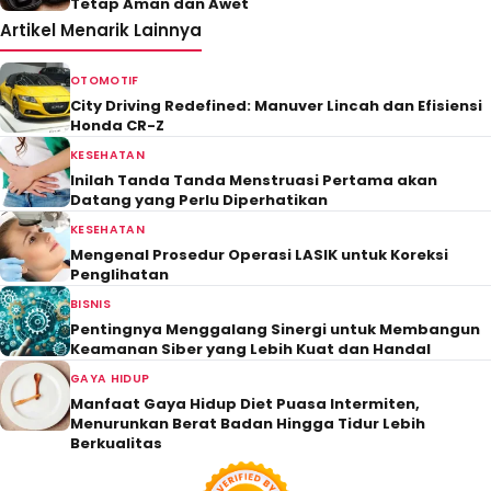
Tetap Aman dan Awet
Artikel Menarik Lainnya
OTOMOTIF
City Driving Redefined: Manuver Lincah dan Efisiensi
Honda CR-Z
KESEHATAN
Inilah Tanda Tanda Menstruasi Pertama akan
Datang yang Perlu Diperhatikan
KESEHATAN
Mengenal Prosedur Operasi LASIK untuk Koreksi
Penglihatan
BISNIS
Pentingnya Menggalang Sinergi untuk Membangun
Keamanan Siber yang Lebih Kuat dan Handal
GAYA HIDUP
Manfaat Gaya Hidup Diet Puasa Intermiten,
Menurunkan Berat Badan Hingga Tidur Lebih
Berkualitas