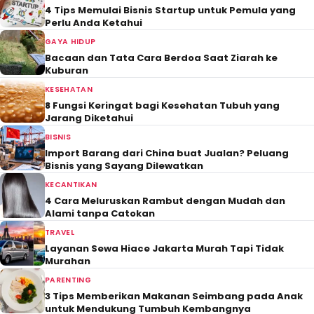
4 Tips Memulai Bisnis Startup untuk Pemula yang
Perlu Anda Ketahui
GAYA HIDUP
Bacaan dan Tata Cara Berdoa Saat Ziarah ke
Kuburan
KESEHATAN
8 Fungsi Keringat bagi Kesehatan Tubuh yang
Jarang Diketahui
BISNIS
Import Barang dari China buat Jualan? Peluang
Bisnis yang Sayang Dilewatkan
KECANTIKAN
4 Cara Meluruskan Rambut dengan Mudah dan
Alami tanpa Catokan
TRAVEL
Layanan Sewa Hiace Jakarta Murah Tapi Tidak
Murahan
PARENTING
3 Tips Memberikan Makanan Seimbang pada Anak
untuk Mendukung Tumbuh Kembangnya