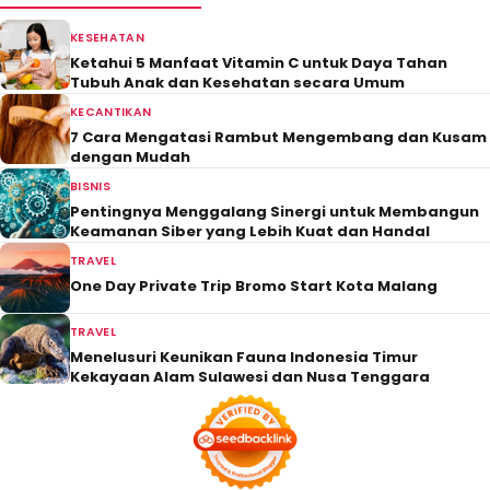
KESEHATAN
Ketahui 5 Manfaat Vitamin C untuk Daya Tahan
Tubuh Anak dan Kesehatan secara Umum
KECANTIKAN
7 Cara Mengatasi Rambut Mengembang dan Kusam
dengan Mudah
BISNIS
Pentingnya Menggalang Sinergi untuk Membangun
Keamanan Siber yang Lebih Kuat dan Handal
TRAVEL
One Day Private Trip Bromo Start Kota Malang
TRAVEL
Menelusuri Keunikan Fauna Indonesia Timur
Kekayaan Alam Sulawesi dan Nusa Tenggara