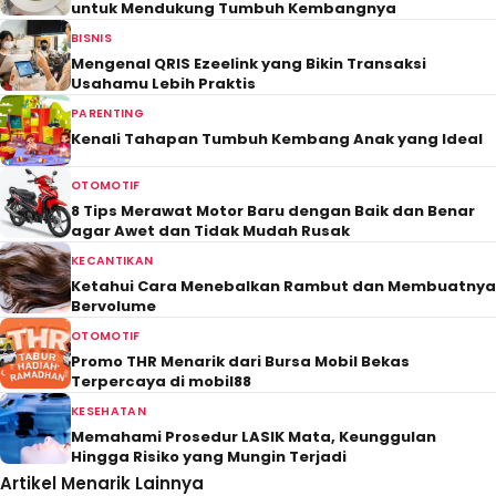
untuk Mendukung Tumbuh Kembangnya
BISNIS
Mengenal QRIS Ezeelink yang Bikin Transaksi
Usahamu Lebih Praktis
PARENTING
Kenali Tahapan Tumbuh Kembang Anak yang Ideal
OTOMOTIF
8 Tips Merawat Motor Baru dengan Baik dan Benar
agar Awet dan Tidak Mudah Rusak
KECANTIKAN
Ketahui Cara Menebalkan Rambut dan Membuatnya
Bervolume
OTOMOTIF
Promo THR Menarik dari Bursa Mobil Bekas
Terpercaya di mobil88
KESEHATAN
Memahami Prosedur LASIK Mata, Keunggulan
Hingga Risiko yang Mungin Terjadi
Artikel Menarik Lainnya