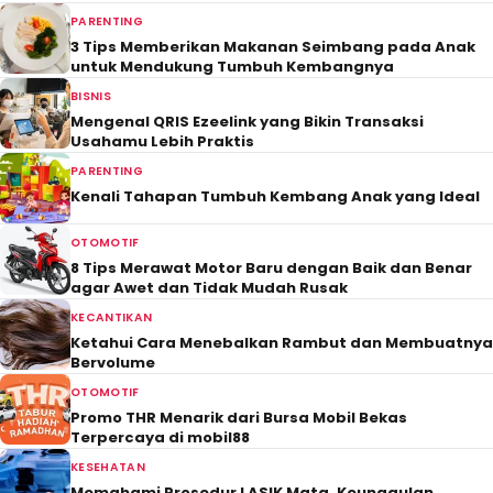
PARENTING
3 Tips Memberikan Makanan Seimbang pada Anak
untuk Mendukung Tumbuh Kembangnya
BISNIS
Mengenal QRIS Ezeelink yang Bikin Transaksi
Usahamu Lebih Praktis
PARENTING
Kenali Tahapan Tumbuh Kembang Anak yang Ideal
OTOMOTIF
8 Tips Merawat Motor Baru dengan Baik dan Benar
agar Awet dan Tidak Mudah Rusak
KECANTIKAN
Ketahui Cara Menebalkan Rambut dan Membuatnya
Bervolume
OTOMOTIF
Promo THR Menarik dari Bursa Mobil Bekas
Terpercaya di mobil88
KESEHATAN
Memahami Prosedur LASIK Mata, Keunggulan