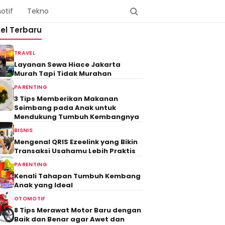
otif
Tekno
kel Terbaru
TRAVEL
Layanan Sewa Hiace Jakarta
Murah Tapi Tidak Murahan
PARENTING
3 Tips Memberikan Makanan
Seimbang pada Anak untuk
Mendukung Tumbuh Kembangnya
BISNIS
Mengenal QRIS Ezeelink yang Bikin
Transaksi Usahamu Lebih Praktis
PARENTING
Kenali Tahapan Tumbuh Kembang
Anak yang Ideal
OTOMOTIF
8 Tips Merawat Motor Baru dengan
Baik dan Benar agar Awet dan