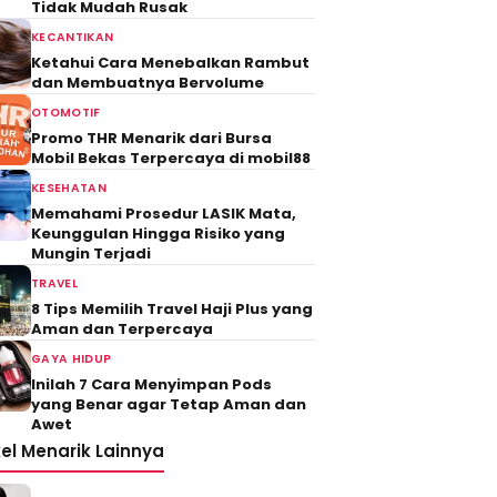
Tidak Mudah Rusak
KECANTIKAN
Ketahui Cara Menebalkan Rambut
dan Membuatnya Bervolume
OTOMOTIF
Promo THR Menarik dari Bursa
Mobil Bekas Terpercaya di mobil88
KESEHATAN
Memahami Prosedur LASIK Mata,
Keunggulan Hingga Risiko yang
Mungin Terjadi
TRAVEL
8 Tips Memilih Travel Haji Plus yang
Aman dan Terpercaya
GAYA HIDUP
Inilah 7 Cara Menyimpan Pods
yang Benar agar Tetap Aman dan
Awet
kel Menarik Lainnya