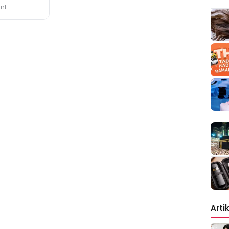
nt
Arti