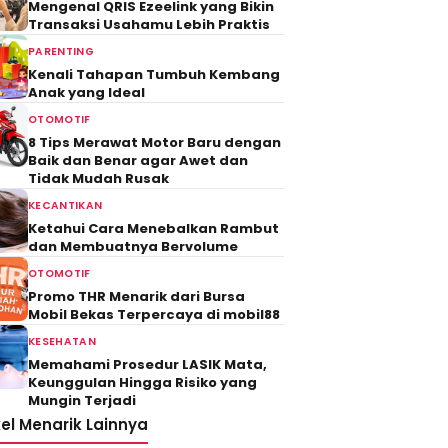
Mengenal QRIS Ezeelink yang Bikin
Transaksi Usahamu Lebih Praktis
PARENTING
Kenali Tahapan Tumbuh Kembang
Anak yang Ideal
OTOMOTIF
8 Tips Merawat Motor Baru dengan
Baik dan Benar agar Awet dan
Tidak Mudah Rusak
KECANTIKAN
Ketahui Cara Menebalkan Rambut
dan Membuatnya Bervolume
OTOMOTIF
Promo THR Menarik dari Bursa
Mobil Bekas Terpercaya di mobil88
KESEHATAN
Memahami Prosedur LASIK Mata,
Keunggulan Hingga Risiko yang
Mungin Terjadi
kel Menarik Lainnya