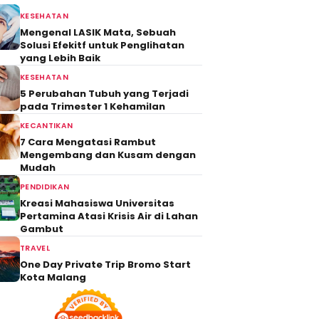
KESEHATAN
Mengenal LASIK Mata, Sebuah
Solusi Efekitf untuk Penglihatan
yang Lebih Baik
KESEHATAN
5 Perubahan Tubuh yang Terjadi
pada Trimester 1 Kehamilan
KECANTIKAN
7 Cara Mengatasi Rambut
Mengembang dan Kusam dengan
Mudah
PENDIDIKAN
Kreasi Mahasiswa Universitas
Pertamina Atasi Krisis Air di Lahan
Gambut
TRAVEL
One Day Private Trip Bromo Start
Kota Malang