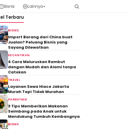
Bisnis
Lainnya
▾
kel Terbaru
BISNIS
Import Barang dari China buat
Jualan? Peluang Bisnis yang
Sayang Dilewatkan
KECANTIKAN
4 Cara Meluruskan Rambut
dengan Mudah dan Alami tanpa
Catokan
TRAVEL
Layanan Sewa Hiace Jakarta
Murah Tapi Tidak Murahan
PARENTING
3 Tips Memberikan Makanan
Seimbang pada Anak untuk
Mendukung Tumbuh Kembangnya
BISNIS