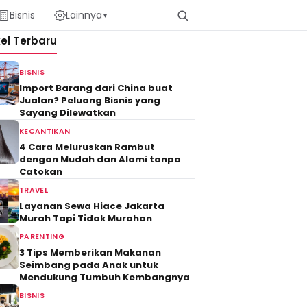
Bisnis
Lainnya
▾
kel Terbaru
BISNIS
Import Barang dari China buat
Jualan? Peluang Bisnis yang
Sayang Dilewatkan
KECANTIKAN
4 Cara Meluruskan Rambut
dengan Mudah dan Alami tanpa
Catokan
TRAVEL
Layanan Sewa Hiace Jakarta
Murah Tapi Tidak Murahan
PARENTING
3 Tips Memberikan Makanan
Seimbang pada Anak untuk
Mendukung Tumbuh Kembangnya
BISNIS