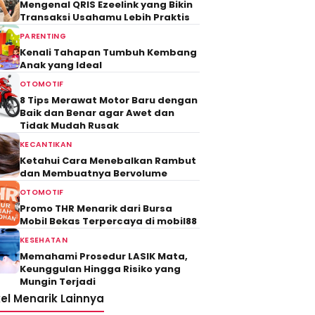
Mengenal QRIS Ezeelink yang Bikin
Transaksi Usahamu Lebih Praktis
PARENTING
Kenali Tahapan Tumbuh Kembang
Anak yang Ideal
OTOMOTIF
8 Tips Merawat Motor Baru dengan
Baik dan Benar agar Awet dan
Tidak Mudah Rusak
KECANTIKAN
Ketahui Cara Menebalkan Rambut
dan Membuatnya Bervolume
OTOMOTIF
Promo THR Menarik dari Bursa
Mobil Bekas Terpercaya di mobil88
KESEHATAN
Memahami Prosedur LASIK Mata,
Keunggulan Hingga Risiko yang
Mungin Terjadi
kel Menarik Lainnya