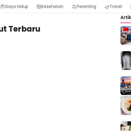
Gaya Hidup
Kesehatan
Parenting
Travel
Arti
ut Terbaru