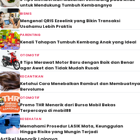
untuk Mendukung Tumbuh Kembangnya
BISNIS
Mengenal QRIS Ezeelink yang Bikin Transaksi
Usahamu Lebih Praktis
PARENTING
Kenali Tahapan Tumbuh Kembang Anak yang Ideal
OTOMOTIF
8 Tips Merawat Motor Baru dengan Baik dan Benar
agar Awet dan Tidak Mudah Rusak
KECANTIKAN
Ketahui Cara Menebalkan Rambut dan Membuatnya
Bervolume
OTOMOTIF
Promo THR Menarik dari Bursa Mobil Bekas
Terpercaya di mobil88
KESEHATAN
Memahami Prosedur LASIK Mata, Keunggulan
Hingga Risiko yang Mungin Terjadi
Artikel Menarik Lainnya