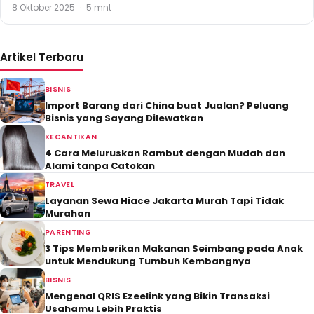
8 Oktober 2025
·
5 mnt
Artikel Terbaru
BISNIS
Import Barang dari China buat Jualan? Peluang
Bisnis yang Sayang Dilewatkan
KECANTIKAN
4 Cara Meluruskan Rambut dengan Mudah dan
Alami tanpa Catokan
TRAVEL
Layanan Sewa Hiace Jakarta Murah Tapi Tidak
Murahan
PARENTING
3 Tips Memberikan Makanan Seimbang pada Anak
untuk Mendukung Tumbuh Kembangnya
BISNIS
Mengenal QRIS Ezeelink yang Bikin Transaksi
Usahamu Lebih Praktis