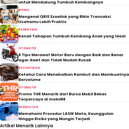
untuk Mendukung Tumbuh Kembangnya
BISNIS
Mengenal QRIS Ezeelink yang Bikin Transaksi
Usahamu Lebih Praktis
PARENTING
Kenali Tahapan Tumbuh Kembang Anak yang Ideal
OTOMOTIF
8 Tips Merawat Motor Baru dengan Baik dan Benar
agar Awet dan Tidak Mudah Rusak
KECANTIKAN
Ketahui Cara Menebalkan Rambut dan Membuatnya
Bervolume
OTOMOTIF
Promo THR Menarik dari Bursa Mobil Bekas
Terpercaya di mobil88
KESEHATAN
Memahami Prosedur LASIK Mata, Keunggulan
Hingga Risiko yang Mungin Terjadi
Artikel Menarik Lainnya