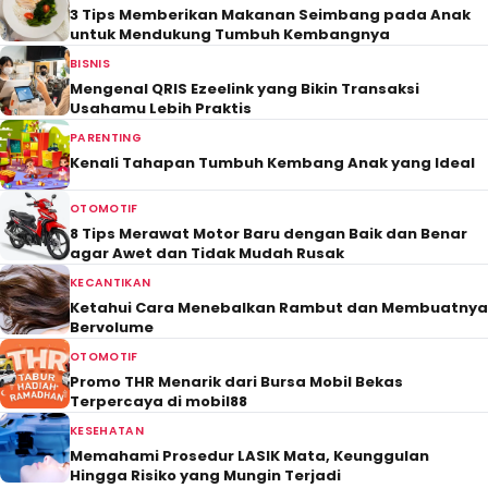
3 Tips Memberikan Makanan Seimbang pada Anak
untuk Mendukung Tumbuh Kembangnya
BISNIS
Mengenal QRIS Ezeelink yang Bikin Transaksi
Usahamu Lebih Praktis
PARENTING
Kenali Tahapan Tumbuh Kembang Anak yang Ideal
OTOMOTIF
8 Tips Merawat Motor Baru dengan Baik dan Benar
agar Awet dan Tidak Mudah Rusak
KECANTIKAN
Ketahui Cara Menebalkan Rambut dan Membuatnya
Bervolume
OTOMOTIF
Promo THR Menarik dari Bursa Mobil Bekas
Terpercaya di mobil88
KESEHATAN
Memahami Prosedur LASIK Mata, Keunggulan
Hingga Risiko yang Mungin Terjadi