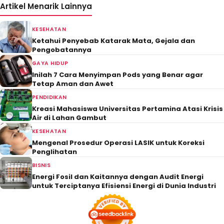
Artikel Menarik Lainnya
KESEHATAN
Ketahui Penyebab Katarak Mata, Gejala dan
Pengobatannya
GAYA HIDUP
Inilah 7 Cara Menyimpan Pods yang Benar agar
Tetap Aman dan Awet
PENDIDIKAN
Kreasi Mahasiswa Universitas Pertamina Atasi Krisis
Air di Lahan Gambut
KESEHATAN
Mengenal Prosedur Operasi LASIK untuk Koreksi
Penglihatan
BISNIS
Energi Fosil dan Kaitannya dengan Audit Energi
untuk Terciptanya Efisiensi Energi di Dunia Industri