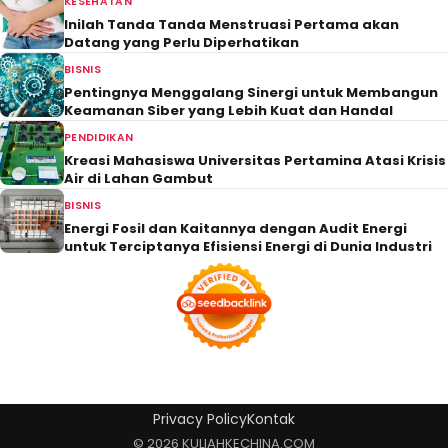
KESEHATAN
Inilah Tanda Tanda Menstruasi Pertama akan
Datang yang Perlu Diperhatikan
BISNIS
Pentingnya Menggalang Sinergi untuk Membangun
Keamanan Siber yang Lebih Kuat dan Handal
PENDIDIKAN
Kreasi Mahasiswa Universitas Pertamina Atasi Krisis
Air di Lahan Gambut
BISNIS
Energi Fosil dan Kaitannya dengan Audit Energi
untuk Terciptanya Efisiensi Energi di Dunia Industri
Privacy Policy
Kontak
© 2026 KULIAHKECHINA.COM