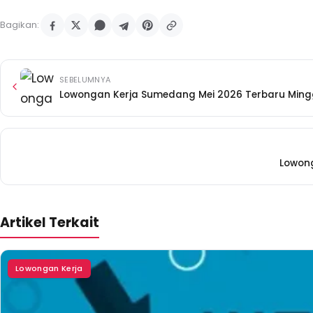
Bagikan:
SEBELUMNYA
Lowongan Kerja Sumedang Mei 2026 Terbaru Mingg
Lowong
Artikel Terkait
Lowongan Kerja