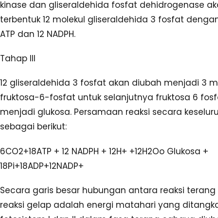
kinase dan gliseraldehida fosfat dehidrogenase a
terbentuk 12 molekul gliseraldehida 3 fosfat denga
ATP dan 12 NADPH.
Tahap III
12 gliseraldehida 3 fosfat akan diubah menjadi 3 m
fruktosa-6-fosfat untuk selanjutnya fruktosa 6 fos
menjadi glukosa. Persamaan reaksi secara keselu
sebagai berikut:
6CO2+18ATP + 12 NADPH + 12H+ +12H2Oo Glukosa +
18Pi+18ADP+12NADP+
Secara garis besar hubungan antara reaksi teran
reaksi gelap adalah energi matahari yang ditangk