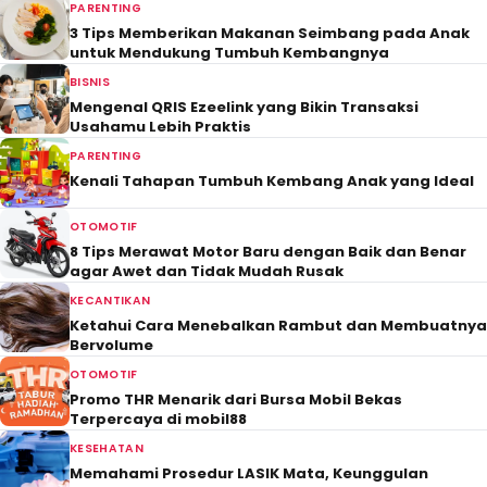
PARENTING
3 Tips Memberikan Makanan Seimbang pada Anak
untuk Mendukung Tumbuh Kembangnya
BISNIS
Mengenal QRIS Ezeelink yang Bikin Transaksi
Usahamu Lebih Praktis
PARENTING
Kenali Tahapan Tumbuh Kembang Anak yang Ideal
OTOMOTIF
8 Tips Merawat Motor Baru dengan Baik dan Benar
agar Awet dan Tidak Mudah Rusak
KECANTIKAN
Ketahui Cara Menebalkan Rambut dan Membuatnya
Bervolume
OTOMOTIF
Promo THR Menarik dari Bursa Mobil Bekas
Terpercaya di mobil88
KESEHATAN
Memahami Prosedur LASIK Mata, Keunggulan