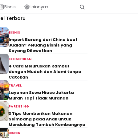
Bisnis
Lainnya
▾
kel Terbaru
BISNIS
Import Barang dari China buat
Jualan? Peluang Bisnis yang
Sayang Dilewatkan
KECANTIKAN
4 Cara Meluruskan Rambut
dengan Mudah dan Alami tanpa
Catokan
TRAVEL
Layanan Sewa Hiace Jakarta
Murah Tapi Tidak Murahan
PARENTING
3 Tips Memberikan Makanan
Seimbang pada Anak untuk
Mendukung Tumbuh Kembangnya
BISNIS