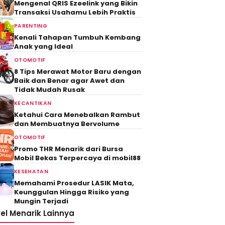
Mengenal QRIS Ezeelink yang Bikin
Transaksi Usahamu Lebih Praktis
PARENTING
Kenali Tahapan Tumbuh Kembang
Anak yang Ideal
OTOMOTIF
8 Tips Merawat Motor Baru dengan
Baik dan Benar agar Awet dan
Tidak Mudah Rusak
KECANTIKAN
Ketahui Cara Menebalkan Rambut
dan Membuatnya Bervolume
OTOMOTIF
Promo THR Menarik dari Bursa
Mobil Bekas Terpercaya di mobil88
KESEHATAN
Memahami Prosedur LASIK Mata,
Keunggulan Hingga Risiko yang
Mungin Terjadi
kel Menarik Lainnya