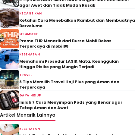
agar Awet dan Tidak Mudah Rusak
KECANTIKAN
Ketahui Cara Menebalkan Rambut dan Membuatnya
Bervolume
OTOMOTIF
Promo THR Menarik dari Bursa Mobil Bekas
Terpercaya di mobil88
KESEHATAN
Memahami Prosedur LASIK Mata, Keunggulan
Hingga Risiko yang Mungin Terjadi
TRAVEL
8 Tips Memilih Travel Haji Plus yang Aman dan
Terpercaya
GAYA HIDUP
Inilah 7 Cara Menyimpan Pods yang Benar agar
Tetap Aman dan Awet
Artikel Menarik Lainnya
KESEHATAN