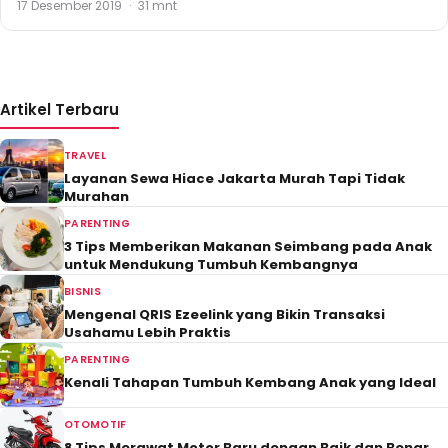
17 Desember 2019
·
31 mnt
Artikel Terbaru
TRAVEL
Layanan Sewa Hiace Jakarta Murah Tapi Tidak
Murahan
PARENTING
3 Tips Memberikan Makanan Seimbang pada Anak
untuk Mendukung Tumbuh Kembangnya
BISNIS
Mengenal QRIS Ezeelink yang Bikin Transaksi
Usahamu Lebih Praktis
PARENTING
Kenali Tahapan Tumbuh Kembang Anak yang Ideal
OTOMOTIF
8 Tips Merawat Motor Baru dengan Baik dan Benar