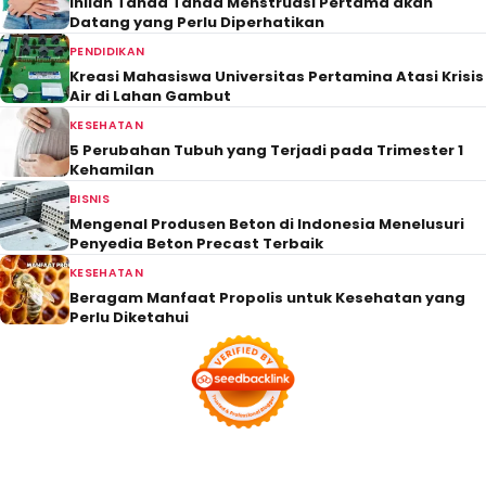
Inilah Tanda Tanda Menstruasi Pertama akan
Datang yang Perlu Diperhatikan
PENDIDIKAN
Kreasi Mahasiswa Universitas Pertamina Atasi Krisis
Air di Lahan Gambut
KESEHATAN
5 Perubahan Tubuh yang Terjadi pada Trimester 1
Kehamilan
BISNIS
Mengenal Produsen Beton di Indonesia Menelusuri
Penyedia Beton Precast Terbaik
KESEHATAN
Beragam Manfaat Propolis untuk Kesehatan yang
Perlu Diketahui