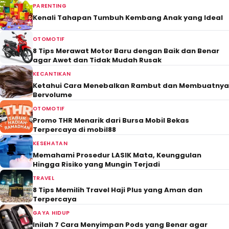
PARENTING
Kenali Tahapan Tumbuh Kembang Anak yang Ideal
OTOMOTIF
8 Tips Merawat Motor Baru dengan Baik dan Benar
agar Awet dan Tidak Mudah Rusak
KECANTIKAN
Ketahui Cara Menebalkan Rambut dan Membuatnya
Bervolume
OTOMOTIF
Promo THR Menarik dari Bursa Mobil Bekas
Terpercaya di mobil88
KESEHATAN
Memahami Prosedur LASIK Mata, Keunggulan
Hingga Risiko yang Mungin Terjadi
TRAVEL
8 Tips Memilih Travel Haji Plus yang Aman dan
Terpercaya
GAYA HIDUP
Inilah 7 Cara Menyimpan Pods yang Benar agar