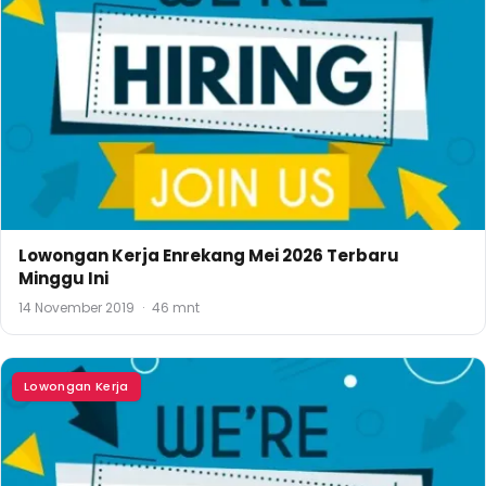
Lowongan Kerja Enrekang Mei 2026 Terbaru
Minggu Ini
14 November 2019
·
46 mnt
Lowongan Kerja