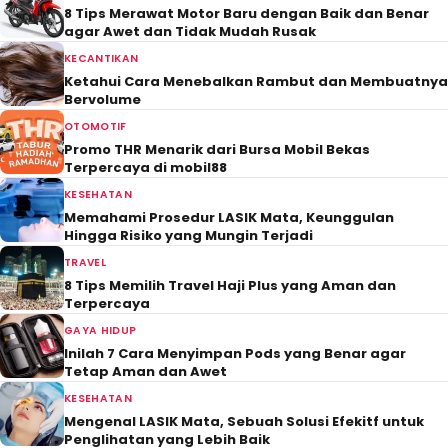
8 Tips Merawat Motor Baru dengan Baik dan Benar
agar Awet dan Tidak Mudah Rusak
KECANTIKAN
Ketahui Cara Menebalkan Rambut dan Membuatnya
Bervolume
OTOMOTIF
Promo THR Menarik dari Bursa Mobil Bekas
Terpercaya di mobil88
KESEHATAN
Memahami Prosedur LASIK Mata, Keunggulan
Hingga Risiko yang Mungin Terjadi
TRAVEL
8 Tips Memilih Travel Haji Plus yang Aman dan
Terpercaya
GAYA HIDUP
Inilah 7 Cara Menyimpan Pods yang Benar agar
Tetap Aman dan Awet
KESEHATAN
Mengenal LASIK Mata, Sebuah Solusi Efekitf untuk
Penglihatan yang Lebih Baik