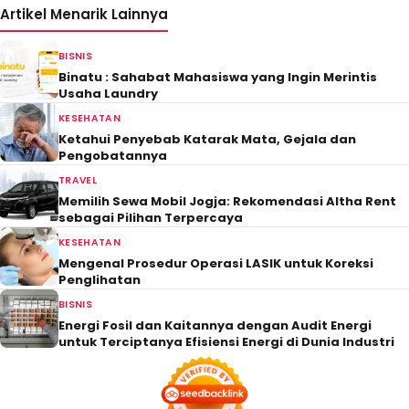
Artikel Menarik Lainnya
BISNIS
Binatu : Sahabat Mahasiswa yang Ingin Merintis
Usaha Laundry
KESEHATAN
Ketahui Penyebab Katarak Mata, Gejala dan
Pengobatannya
TRAVEL
Memilih Sewa Mobil Jogja: Rekomendasi Altha Rent
sebagai Pilihan Terpercaya
KESEHATAN
Mengenal Prosedur Operasi LASIK untuk Koreksi
Penglihatan
BISNIS
Energi Fosil dan Kaitannya dengan Audit Energi
untuk Terciptanya Efisiensi Energi di Dunia Industri