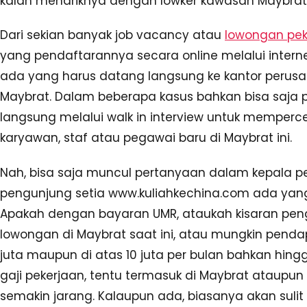
kalah menariknya dengan lowker kawasan Maybrat d
Dari sekian banyak job vacancy atau
lowongan pek
yang pendaftarannya secara online melalui inter
ada yang harus datang langsung ke kantor perus
Maybrat. Dalam beberapa kasus bahkan bisa saja 
langsung melalui walk in interview untuk mempe
karyawan, staf atau pegawai baru di Maybrat ini.
Nah, bisa saja muncul pertanyaan dalam kepala p
pengunjung setia www.kuliahkechina.com ada yang 
Apakah dengan bayaran UMR, ataukah kisaran peng
lowongan di Maybrat saat ini, atau mungkin pendapa
juta maupun di atas 10 juta per bulan bahkan hin
gaji pekerjaan, tentu termasuk di Maybrat ataupu
semakin jarang. Kalaupun ada, biasanya akan sul