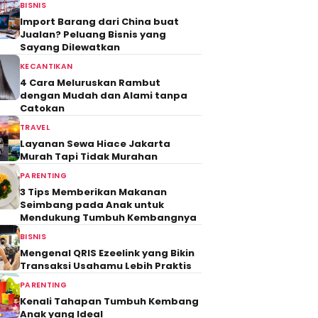
BISNIS
Import Barang dari China buat
Jualan? Peluang Bisnis yang
Sayang Dilewatkan
KECANTIKAN
4 Cara Meluruskan Rambut
dengan Mudah dan Alami tanpa
Catokan
TRAVEL
Layanan Sewa Hiace Jakarta
Murah Tapi Tidak Murahan
PARENTING
3 Tips Memberikan Makanan
Seimbang pada Anak untuk
Mendukung Tumbuh Kembangnya
BISNIS
Mengenal QRIS Ezeelink yang Bikin
Transaksi Usahamu Lebih Praktis
PARENTING
Kenali Tahapan Tumbuh Kembang
Anak yang Ideal