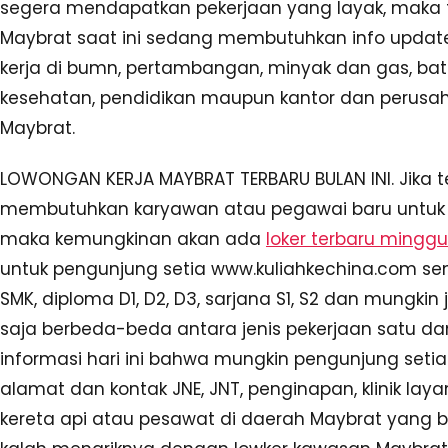
segera mendapatkan pekerjaan yang layak, maka t
Maybrat saat ini sedang membutuhkan info update
kerja di bumn, pertambangan, minyak dan gas, bat
kesehatan, pendidikan maupun kantor dan perusah
Maybrat.
LOWONGAN KERJA MAYBRAT TERBARU BULAN INI. Jika t
membutuhkan karyawan atau pegawai baru untuk m
maka kemungkinan akan ada
loker terbaru minggu 
untuk pengunjung setia www.kuliahkechina.com sem
SMK, diploma D1, D2, D3, sarjana S1, S2 dan mungki
saja berbeda-beda antara jenis pekerjaan satu d
informasi hari ini bahwa mungkin pengunjung seti
alamat dan kontak JNE, JNT, penginapan, klinik layan
kereta api atau pesawat di daerah Maybrat yang bis