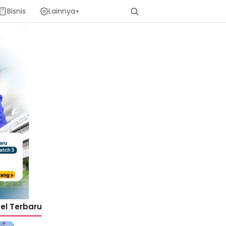
Bisnis
Lainnya
▾
kel Terbaru