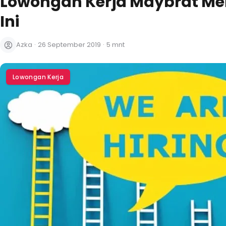
Lowongan Kerja Maybrat Mei
Ini
Azka
·
26 September 2019
·
5 mnt
Lowongan Kerja