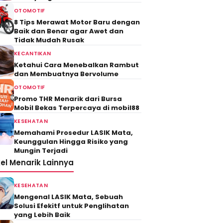
OTOMOTIF
8 Tips Merawat Motor Baru dengan
Baik dan Benar agar Awet dan
Tidak Mudah Rusak
KECANTIKAN
Ketahui Cara Menebalkan Rambut
dan Membuatnya Bervolume
OTOMOTIF
Promo THR Menarik dari Bursa
Mobil Bekas Terpercaya di mobil88
KESEHATAN
Memahami Prosedur LASIK Mata,
Keunggulan Hingga Risiko yang
Mungin Terjadi
kel Menarik Lainnya
KESEHATAN
Mengenal LASIK Mata, Sebuah
Solusi Efekitf untuk Penglihatan
yang Lebih Baik