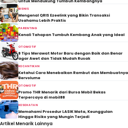
untuk Mendukung Tumbuh Kembangnya
BISNIS
Mengenal QRIS Ezeelink yang Bikin Transaksi
Usahamu Lebih Praktis
PARENTING
Kenali Tahapan Tumbuh Kembang Anak yang Ideal
OTOMOTIF
8 Tips Merawat Motor Baru dengan Baik dan Benar
agar Awet dan Tidak Mudah Rusak
KECANTIKAN
Ketahui Cara Menebalkan Rambut dan Membuatnya
Bervolume
OTOMOTIF
Promo THR Menarik dari Bursa Mobil Bekas
Terpercaya di mobil88
KESEHATAN
Memahami Prosedur LASIK Mata, Keunggulan
Hingga Risiko yang Mungin Terjadi
Artikel Menarik Lainnya