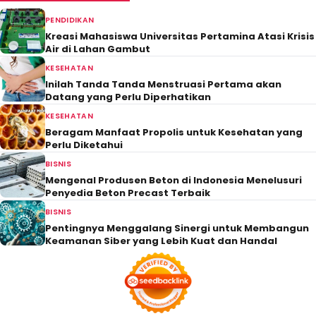
PENDIDIKAN
Kreasi Mahasiswa Universitas Pertamina Atasi Krisis
Air di Lahan Gambut
KESEHATAN
Inilah Tanda Tanda Menstruasi Pertama akan
Datang yang Perlu Diperhatikan
KESEHATAN
Beragam Manfaat Propolis untuk Kesehatan yang
Perlu Diketahui
BISNIS
Mengenal Produsen Beton di Indonesia Menelusuri
Penyedia Beton Precast Terbaik
BISNIS
Pentingnya Menggalang Sinergi untuk Membangun
Keamanan Siber yang Lebih Kuat dan Handal