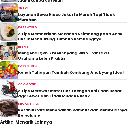
Alami tanpa Catokan
TRAVEL
Layanan Sewa Hiace Jakarta Murah Tapi Tidak
Murahan
PARENTING
3 Tips Memberikan Makanan Seimbang pada Anak
untuk Mendukung Tumbuh Kembangnya
BISNIS
Mengenal QRIS Ezeelink yang Bikin Transaksi
Usahamu Lebih Praktis
PARENTING
Kenali Tahapan Tumbuh Kembang Anak yang Ideal
OTOMOTIF
8 Tips Merawat Motor Baru dengan Baik dan Benar
agar Awet dan Tidak Mudah Rusak
KECANTIKAN
Ketahui Cara Menebalkan Rambut dan Membuatnya
Bervolume
Artikel Menarik Lainnya