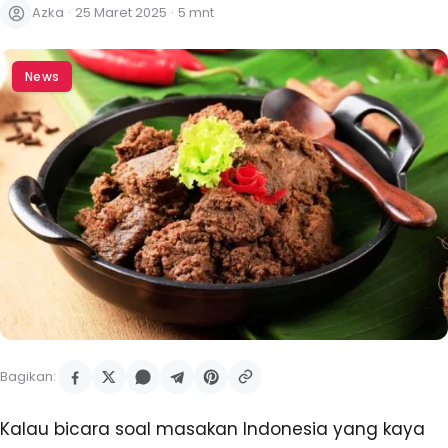
Azka
·
25 Maret 2025
·
5 mnt
News
Bagikan:
Kalau bicara soal masakan Indonesia yang kaya