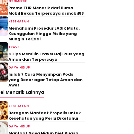
OTOMOTIF
Promo THR Menarik dari Bursa
Mobil Bekas Terpercaya di mobil88
KESEHATAN
Memahami Prosedur LASIK Mata,
Keunggulan Hingga Risiko yang
Mungin Terjadi
TRAVEL
8 Tips Memilih Travel Haji Plus yang
Aman dan Terpercaya
GAYA HIDUP
Inilah 7 Cara Menyimpan Pods
yang Benar agar Tetap Aman dan
Awet
kel Menarik Lainnya
KESEHATAN
Beragam Manfaat Propolis untuk
Kesehatan yang Perlu Diketahui
GAYA HIDUP
Manfaat Gaya Hidup Diet Puasa