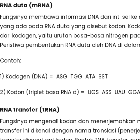
RNA duta (mRNA)
Fungsinya membawa informasi DNA dari inti sel ke r
yang ada pada RNA duta yang disebut kodon. Ko
dari kodogen, yaitu urutan basa-basa nitrogen pa
Peristiwa pembentukan RNA duta oleh DNA di dalam in
Contoh:
1) Kodogen (DNA) = ASG TGG ATA SST
2) Kodon (triplet basa RNA d) = UGS ASS UAU GG
RNA transfer (tRNA)
Fungsinya mengenali kodon dan menerjemahkan m
transfer ini dikenal dengan nama translasi (pener
transfer disebut antikodon. Bentuk RNA transfer s