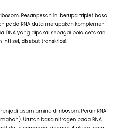
ibosom. Pesanpesan ini berupa triplet basa
don pada RNA duta merupakan komplemen
da DNA yang dipakai sebagai pola cetakan.
ti sel, disebut transkripsi.
A
enjadi asam amino di ribosom. Peran RNA
jemahan). Urutan basa nitrogen pada RNA
eperti daun semanggi dengan 4 ujung yang