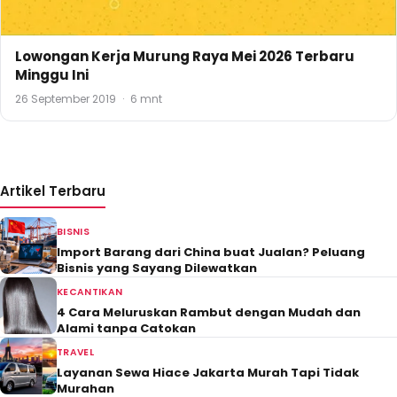
Lowongan Kerja Murung Raya Mei 2026 Terbaru
Minggu Ini
26 September 2019
·
6 mnt
Artikel Terbaru
BISNIS
Import Barang dari China buat Jualan? Peluang
Bisnis yang Sayang Dilewatkan
KECANTIKAN
4 Cara Meluruskan Rambut dengan Mudah dan
Alami tanpa Catokan
TRAVEL
Layanan Sewa Hiace Jakarta Murah Tapi Tidak
Murahan