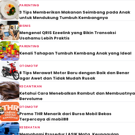
PARENTING
3 Tips Memberikan Makanan Seimbang pada Anak
untuk Mendukung Tumbuh Kembangnya
BISNIS
Mengenal QRIS Ezeelink yang Bikin Transaksi
Usahamu Lebih Praktis
PARENTING
Kenali Tahapan Tumbuh Kembang Anak yang Ideal
OTOMOTIF
8 Tips Merawat Motor Baru dengan Baik dan Benar
agar Awet dan Tidak Mudah Rusak
KECANTIKAN
Ketahui Cara Menebalkan Rambut dan Membuatnya
Bervolume
OTOMOTIF
Promo THR Menarik dari Bursa Mobil Bekas
Terpercaya di mobil88
KESEHATAN
Memahami Prosedur LASIK Mata, Keunggulan