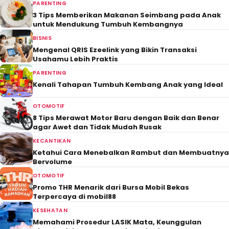
PARENTING
3 Tips Memberikan Makanan Seimbang pada Anak
untuk Mendukung Tumbuh Kembangnya
BISNIS
Mengenal QRIS Ezeelink yang Bikin Transaksi
Usahamu Lebih Praktis
PARENTING
Kenali Tahapan Tumbuh Kembang Anak yang Ideal
OTOMOTIF
8 Tips Merawat Motor Baru dengan Baik dan Benar
agar Awet dan Tidak Mudah Rusak
KECANTIKAN
Ketahui Cara Menebalkan Rambut dan Membuatnya
Bervolume
OTOMOTIF
Promo THR Menarik dari Bursa Mobil Bekas
Terpercaya di mobil88
KESEHATAN
Memahami Prosedur LASIK Mata, Keunggulan